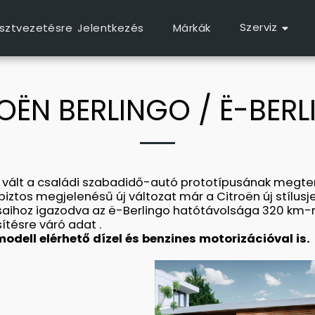
Szerviz
sztvezetésre Jelentkezés
Márkák
OËN BERLINGO / Ë-BER
t vált a családi szabadidő-autó prototípusának megte
ztos megjelenésű új változat már a Citroën új stílusje
aihoz igazodva az ë-Berlingo hatótávolsága 320 km-re
sítésre váró adat .
modell elérhető dízel és benzines motorizációval is.