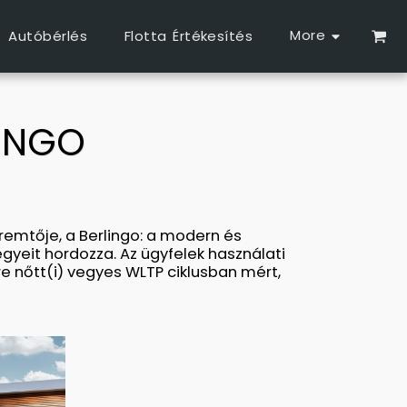
More
Autóbérlés
Flotta Értékesítés
LINGO
remtője, a Berlingo: a modern és
gyeit hordozza. Az ügyfelek használati
 nőtt(i) vegyes WLTP ciklusban mért,