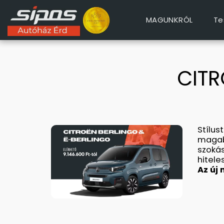
MAGUNKRÓL
Te
CITR
Stílus
magabi
szokás
hitele
Az új 