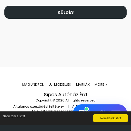
KÜLDÉS
MAGUNKRÓL
ÚJ MODELLEK
MÁRKÁK
MORE
Sipos Autóház Érd
Copyright © 2026 All rights reserved
Általános szerződési feltételek
|
Adatvédelmi nyilatkozat és
tájékoztatók a szerviz munkalapokhoz
Szeretem a sütit
Nem kérek sütit